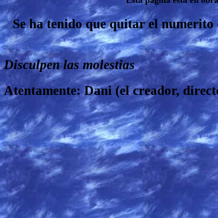
Esta pagina está en obra
Se ha tenido que quitar el numerito 
Disculpen las molestias
Atentamente: Dani (el creador, direc