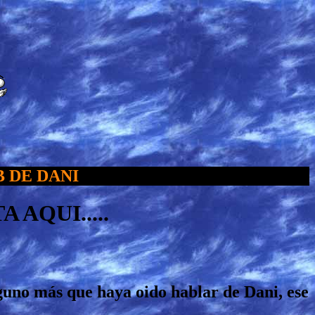
E DANI
AQUI.....
guno más que haya oido hablar de Dani, ese