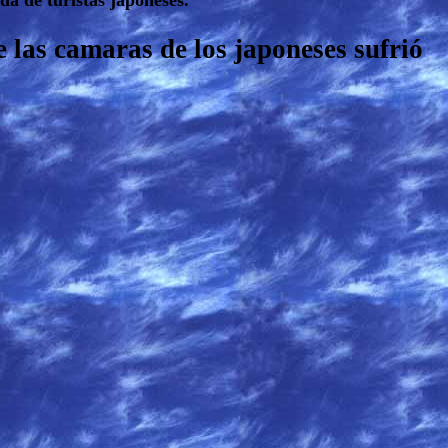
da de turistas japoneses.
e las camaras de los japoneses sufrió