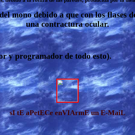
s, debido a la rotura de las paredes, producida por la olea
del mono debido a que con los flases d
una contractura ocular.
tor y programador de todo esto).
sI tE aPetECe enVIArmE un E-MaiL